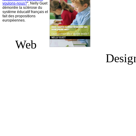
voulons-nous
?
", Nelly
Guet
démontre
la
sclérose
du
système
éducatif
français
et
fait des propositions
européennes
.
Web
Desig