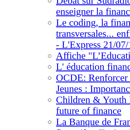
Débat sur Sudradio
enseigner la financ
Le coding, la fina
transversales... en
- L'Express 21/07/
Affiche "L’Educat
L' éducation finan
OCDE: Renforcer l
Jeunes : Importanc
Children & Youth F
future of finance
La Banque de Fran