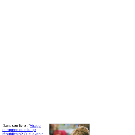
Dans
son
livre
: "
Virage
européen
ou
mirage
républicain
?
Quel
avenir