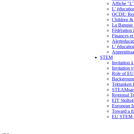
Affiche "L’
L' éducatio
OCDE: Renfo
Children & 
La Banque d
Fédération 
Finances et
Alerteducat
L' éducatio
Apprentissa
STEM
Invitation 
Invitation 
Role of EU
Backgroun
Tektanken
STEAMsare
Regional T
EIT Skills4
European In
Toward a f
EU STEM C