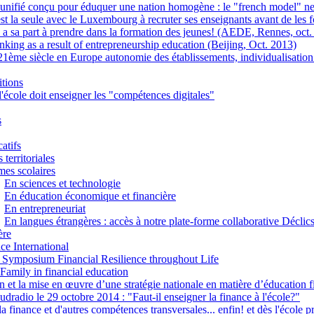
nifié conçu pour éduquer une nation homogène : le "french model" ne d
st la seule avec le Luxembourg à recruter ses enseignants avant de les 
e a sa part à prendre dans la formation des jeunes! (AEDE, Rennes, oct. 
inking as a result of entrepreneurship education (Beijing, Oct. 2013)
21ème siècle en Europe autonomie des établissements, individualisation
tions
l'école doit enseigner les "compétences digitales"
s
atifs
 territoriales
es scolaires
En sciences et technologie
En éducation économique et financière
En entrepreneuriat
En langues étrangères : accès à notre plate-forme collaborative Déclic
ère
ce International
 Symposium Financial Resilience throughout Life
 Family in financial education
on et la mise en œuvre d’une stratégie nationale en matière d’éducation
udradio le 29 octobre 2014 : "Faut-il enseigner la finance à l'école?"
a finance et d'autres compétences transversales... enfin! et dès l'école