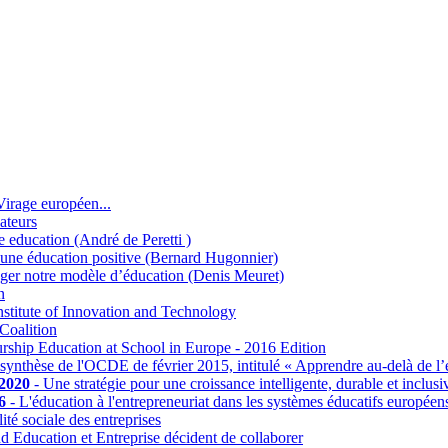
Virage européen...
ateurs
e education (André de Peretti )
une éducation positive (Bernard Hugonnier)
er notre modèle d’éducation (Denis Meuret)
n
stitute of Innovation and Technology
oalition
rship Education at School in Europe - 2016 Edition
synthèse de l'OCDE de février 2015, intitulé « Apprendre au-delà de l’
2020
- Une stratégie pour une croissance intelligente, durable et inclusi
6
- L'éducation à l'entrepreneuriat dans les systèmes éducatifs européen
ité sociale des entreprises
 Education et Entreprise décident de collaborer