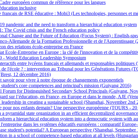
Cadre européen commun de référence pour les langues
éducation inclusive
français de RSE éducative : Mobi3 (Les technologies, personnes et mé
9 pandemic and the need to transform a hierarchical education system
 The Covid crisis and the French education policy
nal Change and the Future of Education (Focus System) : English-spe
nco-Allemande de la Formation Professionnelle et de l'Apprentissage 
zon des relations école-entreprise en France
at Ecole-Entreprise en Europe : la clé de l'innovation et de la compétiti
- World Education Leadership Symposium
eractifs entre lycéens français et allemands et responsables politiques 
in de l'école ? : intervention au Tribunal pour les Générations Futures 
(Brest, 12 décembre 2016)
ut savoir pour vivre à notre époque de changements exponentiels
student's core competences and principal's mission (Guiyang 2016)
al Forum for Distinguished Secondary School Principals (Guiyang, Nov
gard sur l’éducation, en France, en Europe et dans le monde, AJE (Ve
 leadership in creating a sustainable school (Shanghai, November 2nd 
le pour nos enfants demain? Une perspective européenne (TOURS - 20
 a pyramidal state organization in an efficient decentralized governanc
sform a hierarchical education system into a democratic system with a
 l'entreprise dans les systèmes éducatifs européens : comparatif Europe
ase student's potential? A European perspective (Shanghai, September 
ion in a school of competence-based education at all levels (Hungari