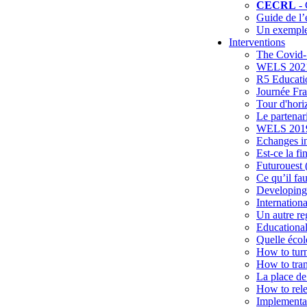
CECRL
- 
Guide de l’
Un exemple 
Interventions
The Covid-1
WELS 2021:
R5 Educatio
Journée Fra
Tour d'hori
Le partenari
WELS 2019 
Echanges int
Est-ce la f
Futurouest 
Ce qu’il fa
Developing 
Internation
Un autre re
Educational
Quelle éco
How to turn
How to tran
La place de
How to rele
Implementat