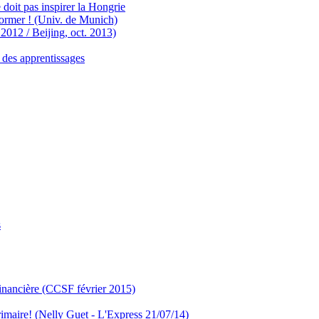
oit pas inspirer la Hongrie
former ! (Univ. de Munich)
2012 / Beijing, oct. 2013)
 des apprentissages
s
 financière (CCSF février 2015)
 primaire! (Nelly Guet - L'Express 21/07/14)