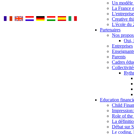
Un modèle u
La France e
L'entrepris
Creative th
L'école du 
Partenaires
Nos proposi
Oui, 
Entreprises
Enseignant
Parents
Cadres éduc
Collectivités
Rythm
Education financi
Child Finan
Impression:
Role of the
La définiti
Débat sur S
Le coding, l