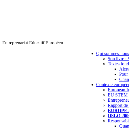
Entreprenariat Educatif Européen
Qui sommes-nous
Son livre : 
Textes fond
Alert
Pour 
Chang
Contexte europée
European In
EU STEM C
Entrepreneu
Rapport de 
EUROPE 
OSLO 200
Responsabil
Quand