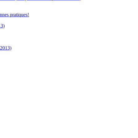
nnes pratiques!
13)
 2013)