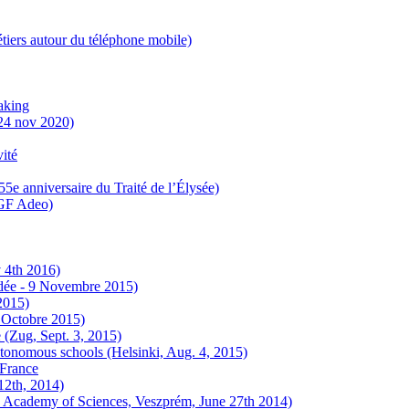
tiers autour du téléphone mobile)
aking
(24 nov 2020)
vité
(55e anniversaire du Traité de l’Élysée)
(TGF Adeo)
 4th 2016)
ndée - 9 Novembre 2015)
2015)
 Octobre 2015)
e (Zug, Sept. 3, 2015)
utonomous schools (Helsinki, Aug. 4, 2015)
-France
12th, 2014)
an Academy of Sciences, Veszprém, June 27th 2014)