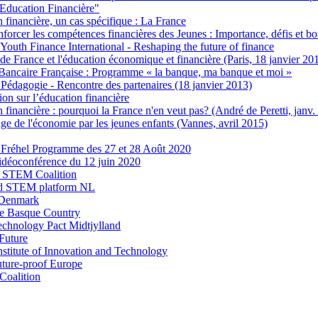
Education Financière"
n financière, un cas spécifique : La France
rcer les compétences financières des Jeunes : Importance, défis et bo
Youth Finance International - Reshaping the future of finance
e France et l'éducation économique et financière (Paris, 18 janvier 20
Bancaire Française : Programme « la banque, ma banque et moi »
 Pédagogie - Rencontre des partenaires (18 janvier 2013)
ion sur l’éducation financière
n financière : pourquoi la France n'en veut pas? (André de Peretti, janv.
ge de l'économie par les jeunes enfants (Vannes, avril 2015)
à Fréhel Programme des 27 et 28 Août 2020
vidéoconférence du 12 juin 2020
 STEM Coalition
d STEM platform NL
 Denmark
 Basque Country
echnology Pact Midtjylland
Future
stitute of Innovation and Technology
uture-proof Europe
oalition