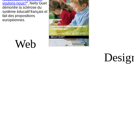
voulons-nous
?
", Nelly
Guet
démontre
la
sclérose
du
système
éducatif
français
et
fait des propositions
européennes
.
Web
Desig