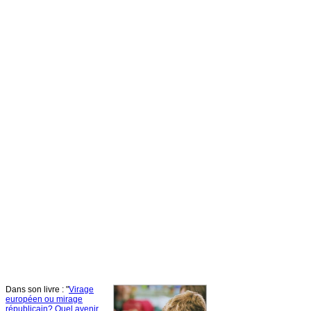
Dans
son
livre
: "
Virage
européen
ou
mirage
républicain
?
Quel
avenir