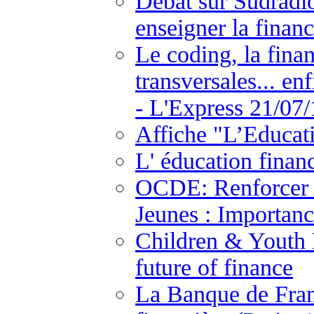
Débat sur Sudradio
enseigner la financ
Le coding, la fina
transversales... en
- L'Express 21/07/
Affiche "L’Educat
L' éducation finan
OCDE: Renforcer l
Jeunes : Importanc
Children & Youth F
future of finance
La Banque de Fran