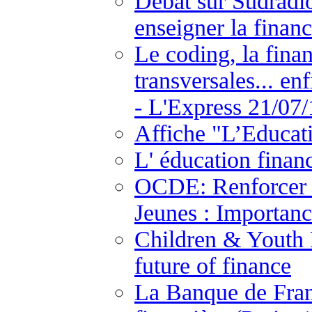
Débat sur Sudradio
enseigner la financ
Le coding, la fina
transversales... en
- L'Express 21/07/
Affiche "L’Educat
L' éducation finan
OCDE: Renforcer l
Jeunes : Importanc
Children & Youth F
future of finance
La Banque de Fran