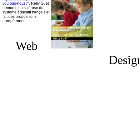
voulons-nous
?
", Nelly
Guet
démontre
la
sclérose
du
système
éducatif
français
et
fait des propositions
européennes
.
Web
Desig