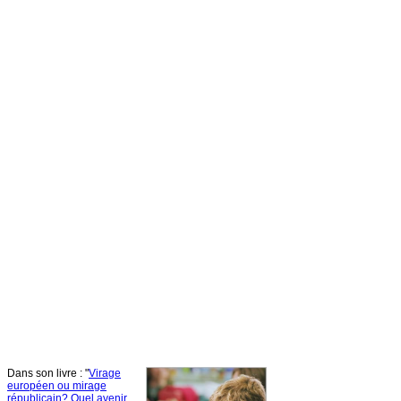
Dans
son
livre
: "
Virage
européen
ou
mirage
républicain
?
Quel
avenir