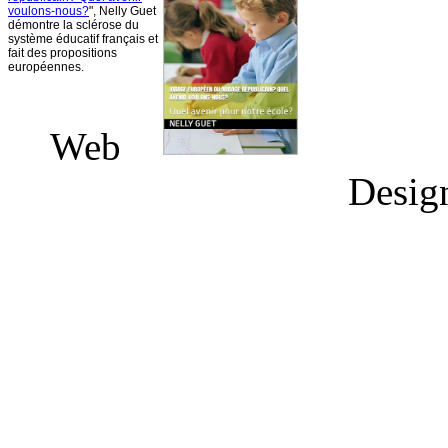
voulons-nous
?
", Nelly
Guet
démontre
la
sclérose
du
système
éducatif
français
et
fait des propositions
européennes
.
Web
Desig