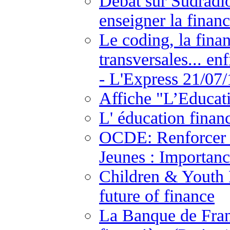
Débat sur Sudradio
enseigner la financ
Le coding, la fina
transversales... en
- L'Express 21/07/
Affiche "L’Educat
L' éducation finan
OCDE: Renforcer l
Jeunes : Importanc
Children & Youth F
future of finance
La Banque de Fran