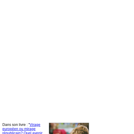
Dans
son
livre
: "
Virage
européen
ou
mirage
républicain
?
Quel
avenir