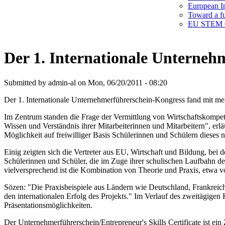
European In
Toward a f
EU STEM C
Der 1. Internationale Unterneh
Submitted by admin-al on Mon, 06/20/2011 - 08:20
Der 1. Internationale Unternehmerführerschein-Kongress fand mit me
Im Zentrum standen die Frage der Vermittlung von Wirtschaftskompet
Wissen und Verständnis ihrer Mitarbeiterinnen und Mitarbeitern", e
Möglichkeit auf freiwilliger Basis Schülerinnen und Schülern dieses
Einig zeigten sich die Vertreter aus EU, Wirtschaft und Bildung, be
Schülerinnen und Schüler, die im Zuge ihrer schulischen Laufbahn de
vielversprechend ist die Kombination von Theorie und Praxis, etw
Sözen: "Die Praxisbeispiele aus Ländern wie Deutschland, Frankreic
den internationalen Erfolg des Projekts." Im Verlauf des zweitägigen 
Präsentationsmöglichkeiten.
Der Unternehmerführerschein/Entrepreneur's Skills Certificate ist ein 