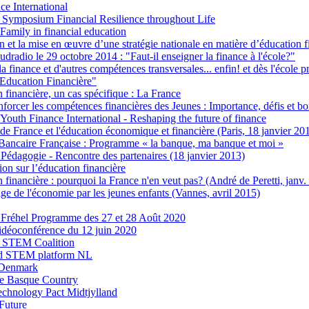
ce International
 Symposium Financial Resilience throughout Life
 Family in financial education
on et la mise en œuvre d’une stratégie nationale en matière d’éducation
udradio le 29 octobre 2014 : "Faut-il enseigner la finance à l'école?"
a finance et d'autres compétences transversales... enfin! et dès l'école
Education Financière"
n financière, un cas spécifique : La France
rcer les compétences financières des Jeunes : Importance, défis et bo
Youth Finance International - Reshaping the future of finance
e France et l'éducation économique et financière (Paris, 18 janvier 20
Bancaire Française : Programme « la banque, ma banque et moi »
 Pédagogie - Rencontre des partenaires (18 janvier 2013)
ion sur l’éducation financière
n financière : pourquoi la France n'en veut pas? (André de Peretti, janv.
ge de l'économie par les jeunes enfants (Vannes, avril 2015)
à Fréhel Programme des 27 et 28 Août 2020
vidéoconférence du 12 juin 2020
 STEM Coalition
d STEM platform NL
 Denmark
 Basque Country
echnology Pact Midtjylland
Future