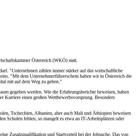
rtschaftskammer Österreich (WKÖ) statt.
arf. "Unternehmen zählen immer stärker auf das wirtschaftliche
eins. "Mit dem Unternehmerführerschein haben wir in Österreich die
pital mit auf dem Weg zu geben."
r Raum gegeben werden. Wie die Erfahrungsberichte beweisen, haben
hrer Karriere einen großen Wettbewerbsvorsprung. Besonders
olen, Tschechien, Albanien, aber auch Mali und Äthiopien beweisen
 den Schulen fehlen, so mangelt es etwa an IT-Arbeitsplätzen oder
 eine Zusatzqualifikation und Startvorteil bei der Jobsuche. Das von