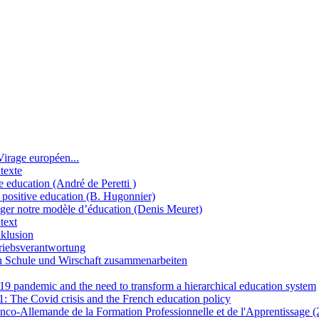
Virage européen...
texte
e education (André de Peretti )
 positive education (B. Hugonnier)
er notre modèle d’éducation (Denis Meuret)
text
nklusion
riebsverantwortung
 Schule und Wirschaft zusammenarbeiten
9 pandemic and the need to transform a hierarchical education system
 The Covid crisis and the French education policy
nco-Allemande de la Formation Professionnelle et de l'Apprentissage 