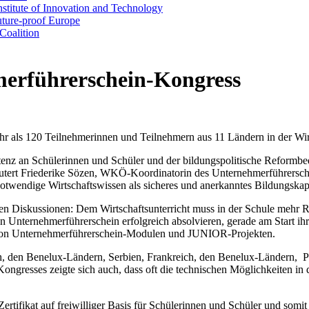
stitute of Innovation and Technology
uture-proof Europe
oalition
merführerschein-Kongress
hr als 120 Teilnehmerinnen und Teilnehmern aus 11 Ländern in der Wi
enz an Schülerinnen und Schüler und der bildungspolitische Reformbed
rläutert Friederike Sözen, WKÖ-Koordinatorin des Unternehmerführersch
 notwendige Wirtschaftswissen als sicheres und anerkanntes Bildungska
i den Diskussionen: Dem Wirtschaftsunterricht muss in der Schule meh
n Unternehmerführerschein erfolgreich absolvieren, gerade am Start i
a von Unternehmerführerschein-Modulen und JUNIOR-Projekten.
h, den Benelux-Ländern, Serbien, Frankreich, den Benelux-Ländern, P
Kongresses zeigte sich auch, dass oft die technischen Möglichkeiten in
Zertifikat auf freiwilliger Basis für Schülerinnen und Schüler und somit