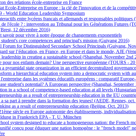
zon des relations école-entreprise en France
at Ecole-Entreprise en Europe : la clé de l'innovation et de la compétiti
- World Education Leadership Symposium
eractifs entre lycéens français et allemands et responsables politiques 
in de l'école ? : intervention au Tribunal pour les Générations Futures 
(Brest, 12 décembre 2016)
ut savoir pour vivre à notre époque de changements exponentiels
student's core competences and principal's mission (Guiyang 2016)
al Forum for Distinguished Secondary School Principals (Guiyang, Nov
gard sur l’éducation, en France, en Europe et dans le monde, AJE (Ve
 leadership in creating a sustainable school (Shanghai, November 2nd 
le pour nos enfants demain? Une perspective européenne (TOURS - 20
 a pyramidal state organization in an efficient decentralized governanc
sform a hierarchical education system into a democratic system with a
 l'entreprise dans les systèmes éducatifs européens : comparatif Europe
ase student's potential? A European perspective (Shanghai, September 
ion in a school of competence-based education at all levels (Hungari
preneurship as a result of entrepreneurship education in the EU countri
e a sa part à prendre dans la formation des jeunes! (AEDE, Rennes, oct. 
inking as a result of entrepreneurship education (Beijing, Oct. 2013)
21ème siècle en Europe autonomie des établissements, individualisation
ildung in Frankreich EPA - T. U. München
chool system designed to educate a homogeneous nation: the French mo
nifié conçu pour éduquer une nation homogène : le "french model" ne d
ère