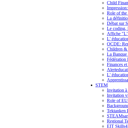
Child Finan
Impression:
Role of the
La définiti
Débat sur S
Le coding, l
Affiche "L’
L' éducatio
OCDE: Renfo
Children & 
La Banque d
Fédération 
Finances et
Alerteducat
L' éducatio
Apprentissa
STEM
Invitation 
Invitation 
Role of EU
Backgroun
Tektanken
STEAMsare
Regional T
EIT Skills4