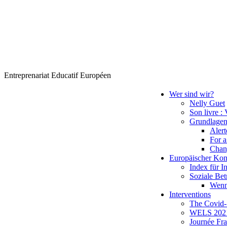
Entreprenariat Educatif Européen
Wer sind wir?
Nelly Guet
Son livre : 
Grundlagen
Alert
For a
Chang
Europäischer Kon
Index für I
Soziale Bet
Wenn
Interventions
The Covid-1
WELS 2021:
Journée Fra