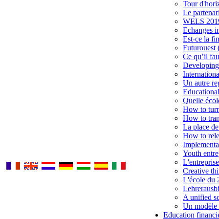
Tour d'hori
Le partenari
WELS 2019 
Echanges int
Est-ce la f
Futurouest 
Ce qu’il fa
Developing 
Internation
Un autre re
Educational
Quelle éco
How to turn
How to tran
La place de
How to rele
Implementat
Youth entre
L'entrepris
Creative th
L'école du 
Lehrerausb
A unified s
Un modèle u
Education financi