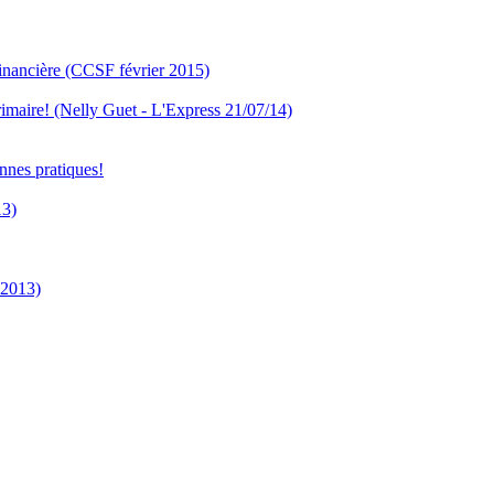
 financière (CCSF février 2015)
 primaire! (Nelly Guet - L'Express 21/07/14)
nnes pratiques!
13)
 2013)