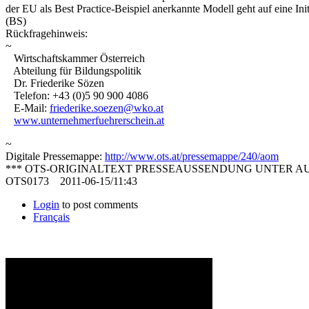
der EU als Best Practice-Beispiel anerkannte Modell geht auf eine In
(BS)
Rückfragehinweis:
~
Wirtschaftskammer Österreich
Abteilung für Bildungspolitik
Dr. Friederike Sözen
Telefon: +43 (0)5 90 900 4086
E-Mail:
friederike.soezen@wko.at
www.unternehmerfuehrerschein.at
~
Digitale Pressemappe:
http://www.ots.at/pressemappe/240/aom
*** OTS-ORIGINALTEXT PRESSEAUSSENDUNG UNTER A
OTS0173 2011-06-15/11:43
Login
to post comments
Français