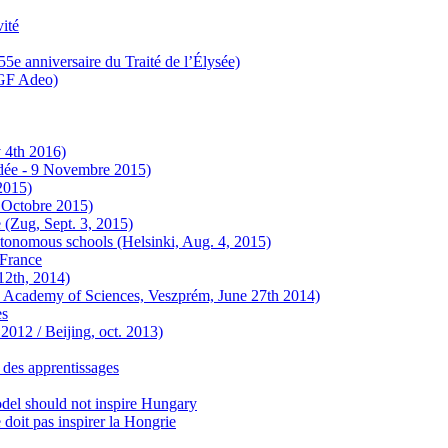
vité
(55e anniversaire du Traité de l’Élysée)
(TGF Adeo)
 4th 2016)
ndée - 9 Novembre 2015)
2015)
 Octobre 2015)
e (Zug, Sept. 3, 2015)
utonomous schools (Helsinki, Aug. 4, 2015)
-France
12th, 2014)
an Academy of Sciences, Veszprém, June 27th 2014)
es
2012 / Beijing, oct. 2013)
 des apprentissages
del should not inspire Hungary
oit pas inspirer la Hongrie