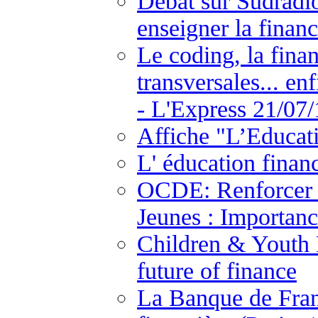
Débat sur Sudradio
enseigner la financ
Le coding, la fina
transversales... en
- L'Express 21/07/
Affiche "L’Educat
L' éducation finan
OCDE: Renforcer l
Jeunes : Importanc
Children & Youth F
future of finance
La Banque de Fran