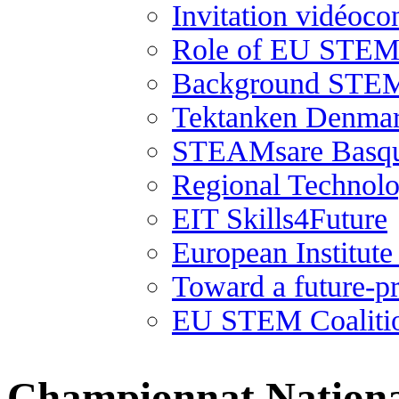
Invitation vidéoco
Role of EU STEM 
Background STEM
Tektanken Denma
STEAMsare Basqu
Regional Technolo
EIT Skills4Future
European Institut
Toward a future-p
EU STEM Coaliti
Championnat National