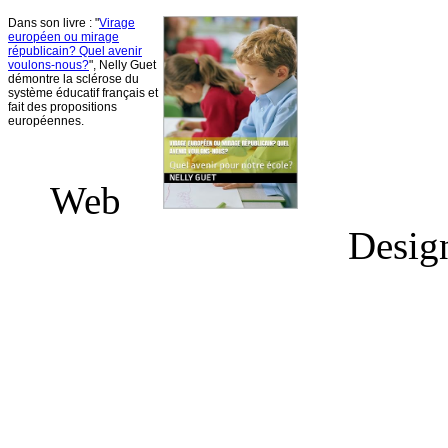
Dans
son
livre
: "
Virage
européen
ou
mirage
républicain
?
Quel
avenir
voulons-nous
?
", Nelly
Guet
démontre
la
sclérose
du
système
éducatif
français
et
fait des propositions
européennes
.
Web
Desig