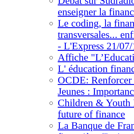
Débat sur Sudradio
enseigner la financ
Le coding, la fina
transversales... en
- L'Express 21/07/
Affiche "L’Educat
L' éducation finan
OCDE: Renforcer l
Jeunes : Importanc
Children & Youth F
future of finance
La Banque de Fran