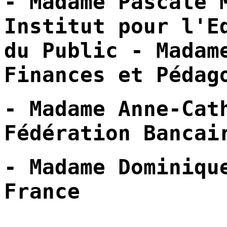
- Madame
Pascale
Institut
pour
l'E
du Public
- Madam
Finances et
Pédag
- Madame Anne-Ca
Fédération
Bancai
- Madame Dominiq
France