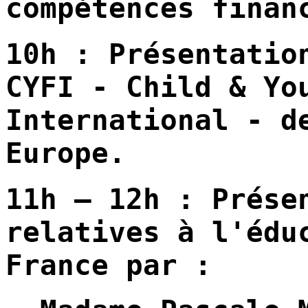
compétences
finan
10h
:
Présentatio
CYFI
- Child & You
International - 
Europe.
11h
–
12h
:
Prése
relatives
à
l'édu
France par :