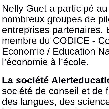
Nelly
Guet
a
participé
a
nombreux
groupes
de pi
entreprises
partenaires
. 
membre
du
CODICE
-
Co
Economie
/ Education
Na
l’économie
à
l’école
.
La
société
Alerteducati
société
de
conseil
et de 
des
langues
, des scienc