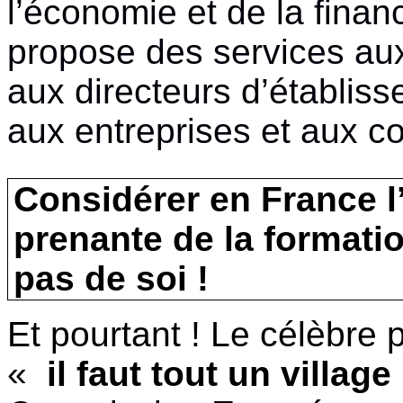
l’économie
et de la finan
propose des services a
aux
directeurs
d’établis
aux
entreprises
et aux
co
Considérer
en France
l
prenante
de la formati
pas de
soi
!
Et
pourtant
! Le
célèbre
«
il
faut
tout un village