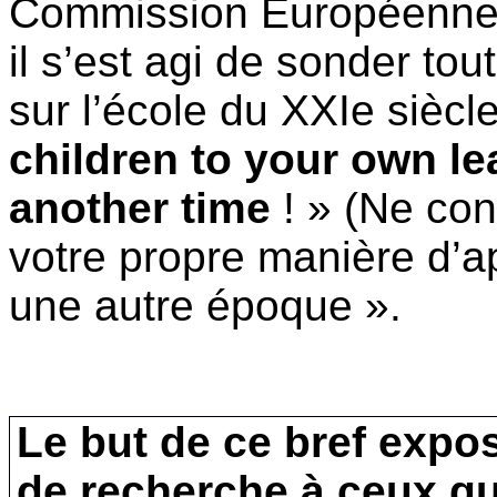
Commission
Européenn
il
s’est
agi
de
sonder
tou
sur
l’école
du
XXIe
siècl
children to your own le
another time
! » (Ne
con
votre
propre
manière
d’a
une
autre
époque
».
Le but de
ce
bref
expo
de
recherche
à
ceux
qu