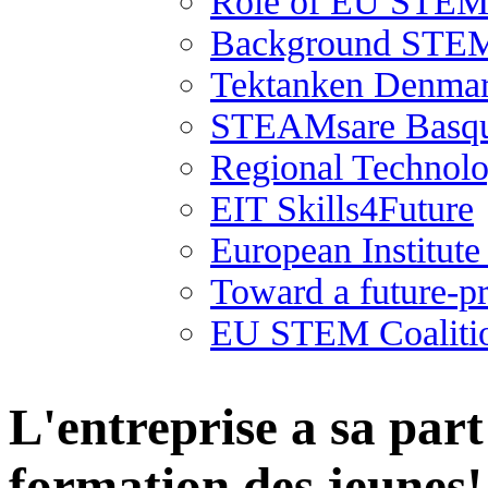
Role of EU STEM 
Background STEM
Tektanken Denma
STEAMsare Basqu
Regional Technolo
EIT Skills4Future
European Institut
Toward a future-p
EU STEM Coaliti
L'entreprise a sa part
formation des jeunes