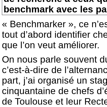
benchmark
avec
les p
«
Benchmarker
»,
ce
n’e
tout
d’abord
identifier
ch
que
l’on
veut
améliorer
.
On
nous
parle
souvent
d
c’est-à-dire
de
l’alternan
part,
j’ai
organisé
un sta
cinquantaine
de chefs
d’
de Toulouse et
leur
Rect