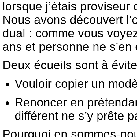
lorsque
j’étais
proviseur
Nous
avons
découvert
l’
dual :
comme
vous
voye
ans
et
personne
ne
s’en
Deux
écueils
sont
à
évite
Vouloir
copier un
modè
Renoncer
en
prétenda
différent
ne
s’y
prête
pa
Pourquoi
en
sommes-no