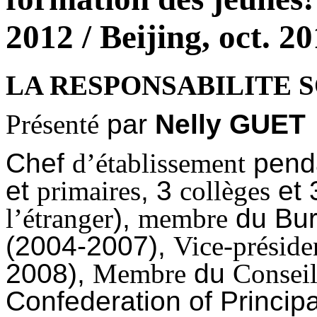
2012 / Beijing, oct. 2
LA
RESPONSABILITE
S
Présenté
par
Nelly
GUET
Chef
d’établissement
pend
et
primaires
, 3
collèges
et 
l’étranger
),
membre
du Bu
(2004-2007),
Vice-préside
2008),
Membre
du
Consei
Confederation of Princip