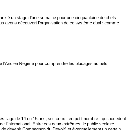
rganisé un stage d’une semaine pour une cinquantaine de chefs 
Nous avons découvert l’organisation de ce système dual : comme 
n de l’Ancien Régime pour comprendre les blocages actuels. 
s l’âge de 14 ou 15 ans, soit ceux - en petit nombre - qui accèdent 
 l’international. Entre ces deux extrêmes, le public scolaire 
jet de devenir Compagnon du Devoir) et éventuellement un certain 