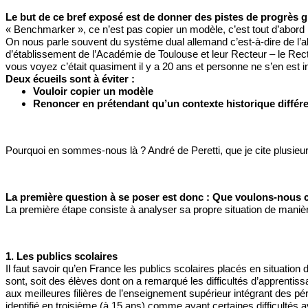
Le but de ce bref exposé est de donner des pistes de progrès 
« Benchmarker », ce n’est pas copier un modèle, c’est tout d’abord id
On nous parle souvent du système dual allemand c’est-à-dire de l’al
d’établissement de l’Académie de Toulouse et leur Recteur – le Rect
vous voyez c’était quasiment il y a 20 ans et personne ne s’en est i
Deux écueils sont à éviter : 
Vouloir copier un modèle
Renoncer en prétendant qu’un contexte historique différe
Pourquoi en sommes-nous là ? André de Peretti, que je cite plusieur
La première question à se poser est donc : Que voulons-nous 
La première étape consiste à analyser sa propre situation de manière
1. Les publics scolaires 
Il faut savoir qu’en France les publics scolaires placés en situation 
sont, soit des élèves dont on a remarqué les difficultés d’apprentis
aux meilleures filières de l’enseignement supérieur intégrant des pér
identifié en troisième (à 15 ans) comme ayant certaines difficultés