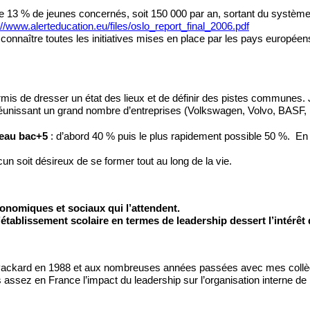
 13 % de jeunes concernés, soit 150 000 par an, sortant du système
://www.alerteducation.eu/files/oslo_report_final_2006.pdf
connaître toutes les initiatives mises en place par les pays européens 
mis de dresser un état des lieux et de définir des pistes communes. J’a
éunissant un grand nombre d’entreprises (Volkswagen, Volvo, BASF, 
veau bac+5 
: d’abord 40 % puis le plus rapidement possible 50 %.  En 
un soit désireux de se former tout au long de la vie.
onomiques et sociaux qui l’attendent.
l’établissement scolaire en termes de leadership dessert l’intérêt 
 Packard en 1988 et aux nombreuses années passées avec mes collègu
s assez en France l’impact du leadership sur l’organisation interne de 