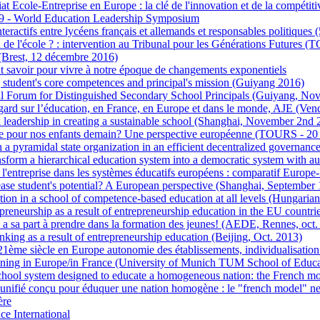
at Ecole-Entreprise en Europe : la clé de l'innovation et de la compétiti
- World Education Leadership Symposium
eractifs entre lycéens français et allemands et responsables politiques 
in de l'école ? : intervention au Tribunal pour les Générations Futures 
(Brest, 12 décembre 2016)
ut savoir pour vivre à notre époque de changements exponentiels
student's core competences and principal's mission (Guiyang 2016)
al Forum for Distinguished Secondary School Principals (Guiyang, Nov
gard sur l’éducation, en France, en Europe et dans le monde, AJE (Ve
 leadership in creating a sustainable school (Shanghai, November 2nd 
le pour nos enfants demain? Une perspective européenne (TOURS - 20
 a pyramidal state organization in an efficient decentralized governanc
sform a hierarchical education system into a democratic system with a
 l'entreprise dans les systèmes éducatifs européens : comparatif Europe
ase student's potential? A European perspective (Shanghai, September 
ion in a school of competence-based education at all levels (Hungari
preneurship as a result of entrepreneurship education in the EU countri
e a sa part à prendre dans la formation des jeunes! (AEDE, Rennes, oct. 
inking as a result of entrepreneurship education (Beijing, Oct. 2013)
21ème siècle en Europe autonomie des établissements, individualisation
ining in Europe/in France (University of Munich TUM School of Educa
chool system designed to educate a homogeneous nation: the French mo
nifié conçu pour éduquer une nation homogène : le "french model" ne d
ère
ce International