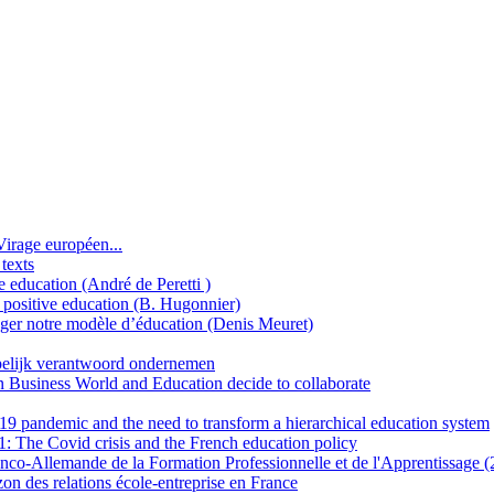
Virage européen...
texts
e education (André de Peretti )
 positive education (B. Hugonnier)
er notre modèle d’éducation (Denis Meuret)
elijk verantwoord ondernemen
Business World and Education decide to collaborate
9 pandemic and the need to transform a hierarchical education system
 The Covid crisis and the French education policy
nco-Allemande de la Formation Professionnelle et de l'Apprentissage 
zon des relations école-entreprise en France