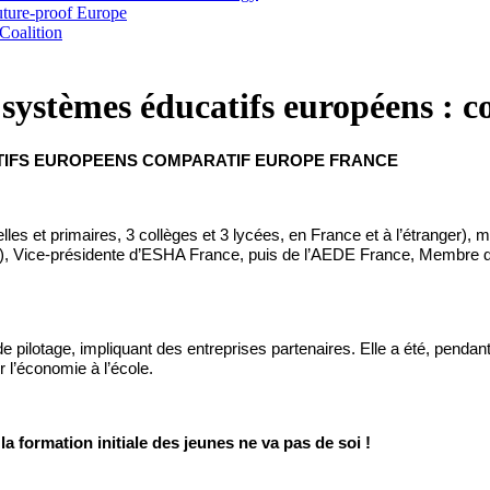
uture-proof Europe
oalition
es systèmes éducatifs européens :
IFS
EUROPEENS
COMPARATIF
 EUROPE FRANCE
lles
 et 
primaires
, 3 
collèges
 et 3 
lycées
, en France et 
à
l’étranger
), 
m
, 
Vice-présidente
d’ESHA
 France, 
puis
 de 
l’AEDE
 France, 
Membre
 
pilotage, impliquant des entreprises partenaires. Elle a été, pendant
r l’économie 
à
 l’école. 
 formation initiale des jeunes ne va pas de soi ! 