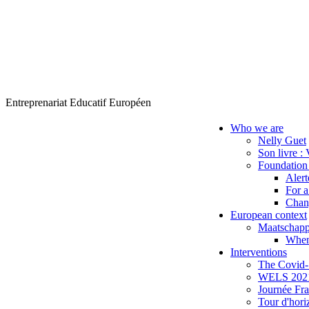
Entreprenariat Educatif Européen
Who we are
Nelly Guet
Son livre : 
Foundation 
Alert
For a
Chang
European context
Maatschapp
When 
Interventions
The Covid-1
WELS 2021:
Journée Fra
Tour d'hori