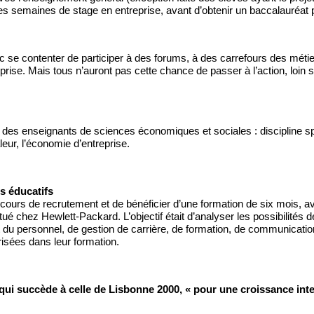
ues semaines de stage en entreprise, avant d’obtenir un baccalauréat 
se contenter de participer à des forums, à des carrefours des métiers
rise. Mais tous n’auront pas cette chance de passer à l’action, loin s’
es enseignants de sciences économiques et sociales : discipline spéci
eur, l’économie d’entreprise. 
s éducatifs 
oncours de recrutement et de bénéficier d’une formation de six mois, a
ctué chez Hewlett-Packard. L’objectif était d’analyser les possibilités
 du personnel, de gestion de carrière, de formation, de communication,
isées dans leur formation. 
ui succède à celle de Lisbonne 2000, « pour une croissance intel