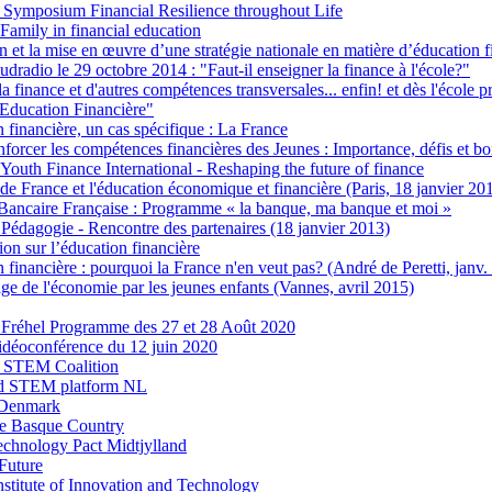
 Symposium Financial Resilience throughout Life
 Family in financial education
on et la mise en œuvre d’une stratégie nationale en matière d’éducation
udradio le 29 octobre 2014 : "Faut-il enseigner la finance à l'école?"
a finance et d'autres compétences transversales... enfin! et dès l'école
Education Financière"
n financière, un cas spécifique : La France
rcer les compétences financières des Jeunes : Importance, défis et bo
Youth Finance International - Reshaping the future of finance
e France et l'éducation économique et financière (Paris, 18 janvier 20
Bancaire Française : Programme « la banque, ma banque et moi »
 Pédagogie - Rencontre des partenaires (18 janvier 2013)
ion sur l’éducation financière
n financière : pourquoi la France n'en veut pas? (André de Peretti, janv.
ge de l'économie par les jeunes enfants (Vannes, avril 2015)
à Fréhel Programme des 27 et 28 Août 2020
vidéoconférence du 12 juin 2020
 STEM Coalition
d STEM platform NL
 Denmark
 Basque Country
echnology Pact Midtjylland
Future
stitute of Innovation and Technology