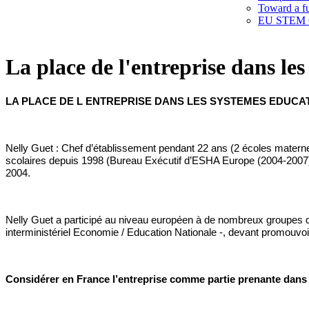
Toward a f
EU STEM C
La place de l'entreprise dans l
LA PLACE DE L 
ENTREPRISE
 DANS LES 
SYSTEMES
EDUCAT
Nelly 
Guet
 : Chef 
d’établissement
 pendant 22 
ans
 (2 
écoles
materne
scolaires
depuis
 1998 (Bureau 
Exécutif
d’ESHA
 Europe (2004-2007)
2004. 
Nelly 
Guet
 a participé au niveau européen 
à
 de nombreux groupes de 
interministériel Economie / Education Nationale -, devant promouvoi
Considérer en France l’entreprise comme partie prenante dans la