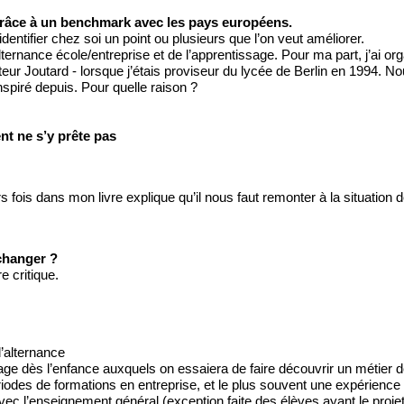
grâce à un benchmark avec les pays européens. 
entifier chez soi un point ou plusieurs que l’on veut améliorer. 
ternance école/entreprise et de l’apprentissage. Pour ma part, j’ai o
eur Joutard - lorsque j’étais proviseur du lycée de Berlin en 1994. 
nspiré depuis. Pour quelle raison ?
nt ne s’y prête pas
s fois dans mon livre explique qu’il nous faut remonter à la situatio
changer ? 
 critique. 
d’alternance 
sage dès l’enfance auxquels on essaiera de faire découvrir un métier dè
iodes de formations en entreprise, et le plus souvent une expérience de
 avec l’enseignement général (exception faite des élèves ayant le pro