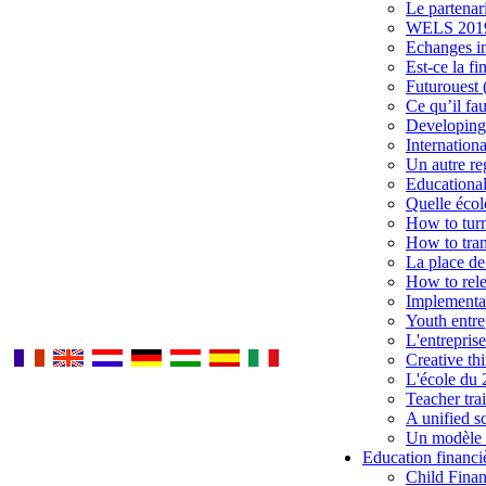
Le partenari
WELS 2019 
Echanges int
Est-ce la f
Futurouest 
Ce qu’il fa
Developing 
Internation
Un autre re
Educational
Quelle éco
How to turn
How to tran
La place de
How to rele
Implementat
Youth entre
L'entrepris
Creative th
L'école du 
Teacher tra
A unified s
Un modèle u
Education financi
Child Finan