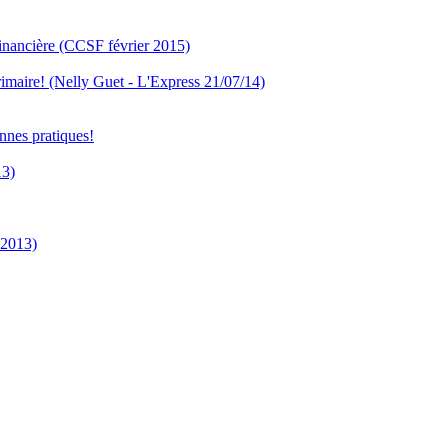
 financière (CCSF février 2015)
 primaire! (Nelly Guet - L'Express 21/07/14)
nnes pratiques!
13)
 2013)