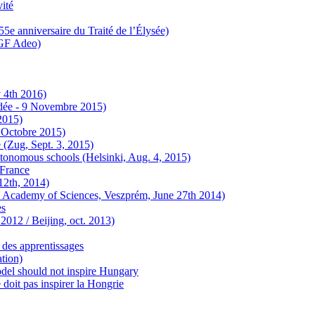
vité
(55e anniversaire du Traité de l’Élysée)
(TGF Adeo)
 4th 2016)
ndée - 9 Novembre 2015)
2015)
 Octobre 2015)
e (Zug, Sept. 3, 2015)
utonomous schools (Helsinki, Aug. 4, 2015)
-France
12th, 2014)
an Academy of Sciences, Veszprém, June 27th 2014)
es
2012 / Beijing, oct. 2013)
 des apprentissages
tion)
del should not inspire Hungary
oit pas inspirer la Hongrie