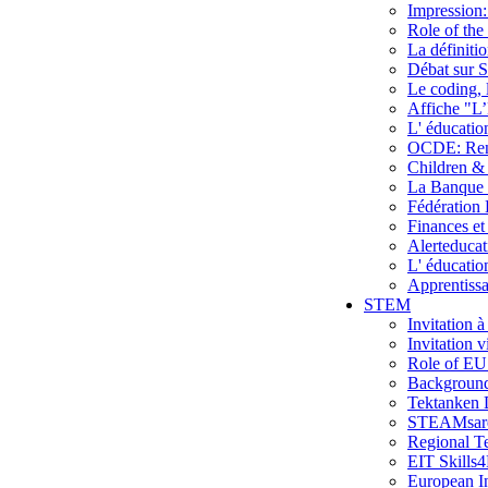
Impression:
Role of the
La définiti
Débat sur S
Le coding, l
Affiche "L’
L' éducatio
OCDE: Renfo
Children & 
La Banque d
Fédération 
Finances et
Alerteducat
L' éducatio
Apprentissa
STEM
Invitation 
Invitation 
Role of EU
Backgroun
Tektanken
STEAMsare
Regional T
EIT Skills4
European In